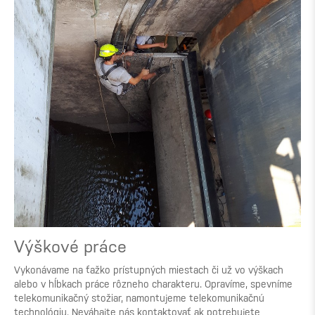
Výškové práce
Vykonávame na ťažko prístupných miestach či už vo výškach
alebo v hĺbkach práce rôzneho charakteru. Opravíme, spevníme
telekomunikačný stožiar, namontujeme telekomunikačnú
technológiu. Neváhajte nás kontaktovať ak potrebujete