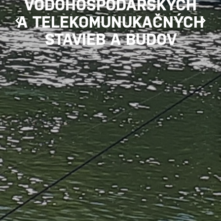
VODOHOSPODÁRSKYCH
NÁTERY a PRÍPRAVA
VÝŠKOVÉ PRÁCE
A TELEKOMUNUKAČNÝCH
POVRCHOV
STAVIEB A BUDOV