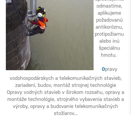
odmastíme,
aplikujeme
požadovanú
antikoróznu,
protipožiarnu
alebo inú
špeciálnu
hmotu.
O
pravy
vodohospodárskych a telekomunikačných stavieb,
zariadení, budov, montáž strojnej technológie
Opravy vodných stavieb v širokom rozsahu, opravy a
montáže technológie, strojného vybavenia stavieb a
výroby, opravy a budovanie telekomunikačných
stožiarov...
V
ýškové práce