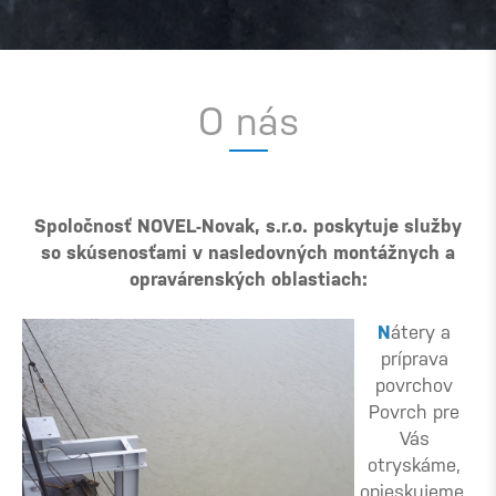
O nás
Spoločnosť NOVEL-Novak, s.r.o. poskytuje služby
so skúsenosťami v nasledovných montážnych a
opravárenských oblastiach:
N
átery a
príprava
povrchov
Povrch pre
Vás
otryskáme,
opieskujeme,